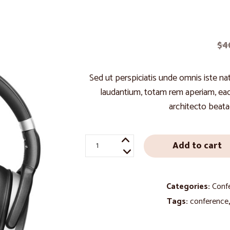
$
4
Sed ut perspiciatis unde omnis iste n
laudantium, totam rem aperiam, eaqu
architecto beata
Noise
Add to cart
Reducing
Headphones
quantity
Categories:
Conf
Tags:
conference