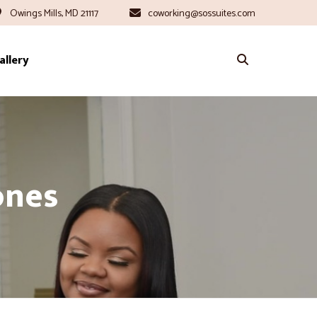
Owings Mills, MD 21117
coworking@sossuites.com
allery
ones