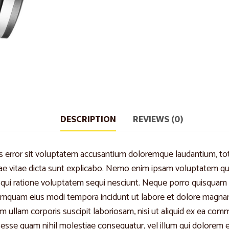
DESCRIPTION
REVIEWS (0)
us error sit voluptatem accusantium doloremque laudantium, to
tae vitae dicta sunt explicabo. Nemo enim ipsam voluptatem quia
ui ratione voluptatem sequi nesciunt. Neque porro quisquam e
n numquam eius modi tempora incidunt ut labore et dolore magn
m ullam corporis suscipit laboriosam, nisi ut aliquid ex ea co
t esse quam nihil molestiae consequatur, vel illum qui dolorem 