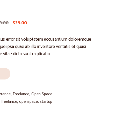
Original
Current
0.00
$
39.00
price
price
was:
is:
atus error sit voluptatem accusantium doloremque
$40.00.
$39.00.
e ipsa quae ab illo inventore veritatis et quasi
e vitae dicta sunt explicabo.
erence
,
Freelance
,
Open Space
,
freelance
,
openspace
,
startup