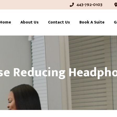
443-792-0103
Home
About Us
Contact Us
Book A Suite
G
se Reducing Headph