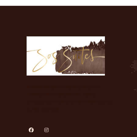
A recession-proof, pay-as-you-go co-
working salon designed for beauty
professionals looking to take their business
to the next level.